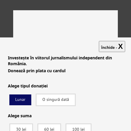
X
închide -
Investește în viitorul jurnalismului independent din
România.
Donează prin plata cu cardul
Alege tipul donației
Lunar
O singură dată
Investigații
|
Știri
|
Explicative
|
Seriale
|
Video
|
Despre
noi
|
English
|
Contactează-ne
Alege suma
30 lei
60 lei
100 lei