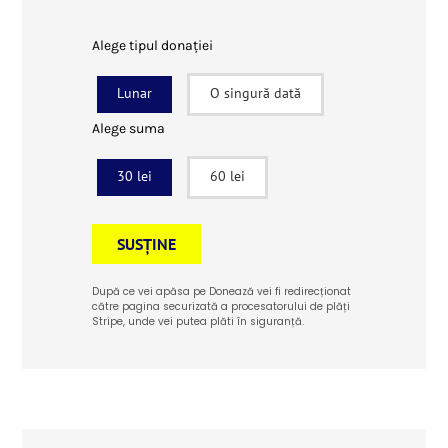
Alege tipul donației
Lunar
O singură dată
Alege suma
30 lei
60 lei
SUSȚINE
După ce vei apăsa pe Donează vei fi redirecționat
către pagina securizată a procesatorului de plăți
Stripe, unde vei putea plăti în siguranță.