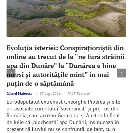
Evoluția isteriei: Conspiraționiștii din
online au trecut de la “ne fură străinii
apa din Dunăre” la “Dunărea e bine
mersi și autoritățile mint” în mai
puțin de o săptămână
Gabriel Mateescu
|
07 aug., 2026
|
FACT, Featured
Eurodeputatul extremist Gheorghe Piperea și site-
uri asociate curentului “suveranist” și pro-rus din
România, care acuzau Germania și Austria la final
de iulie că „blochează” apa Dunării, insinuează în
prezent că fluviul nu se confruntă, de fapt, cu o