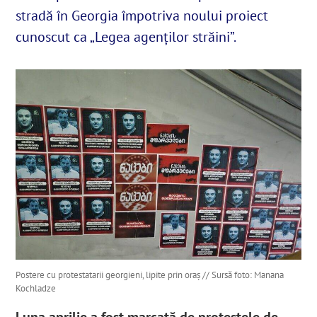
stradă în Georgia împotriva noului proiect
cunoscut ca „Legea agenților străini”.
English
SUSȚINE
Cautare...
Postere cu protestatarii georgieni, lipite prin oraș // Sursă foto: Manana
Kochladze
Luna aprilie a fost marcată de protestele de