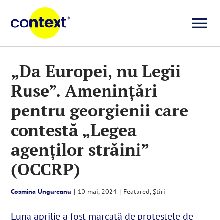
Skip
to
To
content
Investigații
Na
„Da Europei, nu Legii
Ruse”. Amenințări
Știri
pentru georgienii care
Explicative
contestă „Legea
agenților străini”
Seriale
(OCCRP)
Video
Cosmina Ungureanu
|
10 mai, 2024
|
Featured
,
Știri
Luna aprilie a fost marcată de protestele de
Despre noi