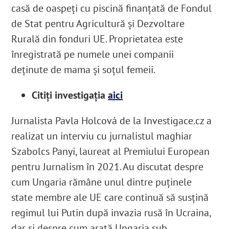
casă de oaspeți cu piscină finanțată de Fondul
de Stat pentru Agricultură și Dezvoltare
Rurală din fonduri UE. Proprietatea este
înregistrată pe numele unei companii
deținute de mama și soțul femeii.
Citiți investigația
aici
Jurnalista
Pavla Holcová de la Investigace.cz a
realizat un interviu cu jurnalistul maghiar
Szabolcs Panyi
, laureat al Premiului European
pentru Jurnalism în 2021.
Au discutat despre
cum Ungaria rămâne unul dintre puținele
state membre ale UE care continuă să susțină
regimul lui Putin după invazia rusă în Ucraina,
dar și despre cum arată Ungaria sub