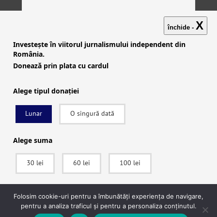
X
închide -
Investește în viitorul jurnalismului independent din
România.
Donează prin plata cu cardul
Alege tipul donației
Lunar
O singură dată
Investigații
|
Știri
|
Explicative
|
Seriale
|
Video
|
Despre
noi
|
English
|
Contactează-ne
Alege suma
30 lei
60 lei
100 lei
facebook
|
instagram
|
x (twitter)
|
youtube
|
rss
Politica de confidențialitate
|
Politica de cookies
SUSȚINE
Folosim cookie-uri pentru a îmbunătăți experiența de navigare,
pentru a analiza traficul și pentru a personaliza conținutul.
© 2022 Context.ro. Toate drepturile rezervate. Website
Ecuson