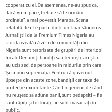
cooperat cu ei. De asemenea, ne-au spus că,
dacă vrem pace, trebuie să le urmăm
ordinele”, a mai povestit Maraba. Scena
relatată de el e parte dintr-un tipar sângeros.
Jurnaliștii de la Premium Times Nigeria au
scos la iveală că zeci de comunități din
Nigeria sunt terorizate de grupări de interlopi
locali. Denumiți bandiți sau teroriști, aceștia
au ucis zeci de persoane în raidurile prin care
își impun supremația. Pentru că guvernul
lipsește din aceste zone, bandiții cer taxe de
protecție exorbitante. Când nigerienii de rând
nu reușesc să adune banii, sunt pedepsiți – fie
sunt răpiți și torturați, fie sunt masacrați în
public.