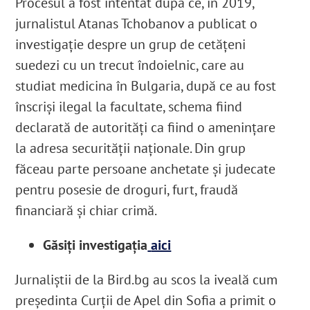
Procesul a fost intentat după ce, în 2019,
jurnalistul Atanas Tchobanov a publicat o
investigație despre un grup de cetățeni
suedezi cu un trecut îndoielnic, care au
studiat medicina în Bulgaria, după ce au fost
înscriși ilegal la facultate, schema fiind
declarată de autorități ca fiind o amenințare
la adresa securității naționale. Din grup
făceau parte persoane anchetate și judecate
pentru posesie de droguri, furt, fraudă
financiară și chiar crimă.
Găsiți investigația
aici
Jurnaliștii de la Bird.bg au scos la iveală cum
președinta Curții de Apel din Sofia a primit o