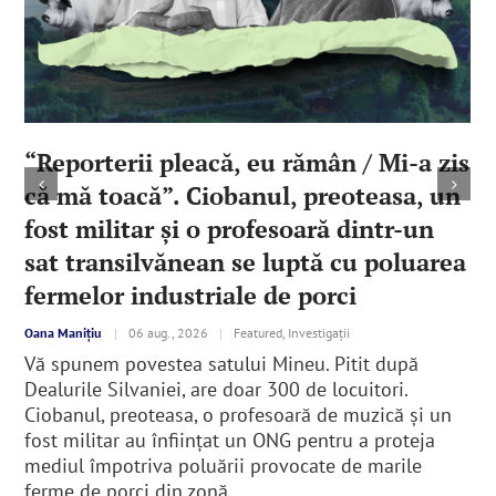
“Reporterii pleacă, eu rămân / Mi-a zis
că mă toacă”. Ciobanul, preoteasa, un
fost militar şi o profesoară dintr-un
sat transilvănean se luptă cu poluarea
fermelor industriale de porci
Oana Manițiu
|
06 aug., 2026
|
Featured, Investigații
Vă spunem povestea satului Mineu. Pitit după
Dealurile Silvaniei, are doar 300 de locuitori.
Ciobanul, preoteasa, o profesoară de muzică şi un
fost militar au înfiinţat un ONG pentru a proteja
mediul împotriva poluării provocate de marile
ferme de porci din zonă.