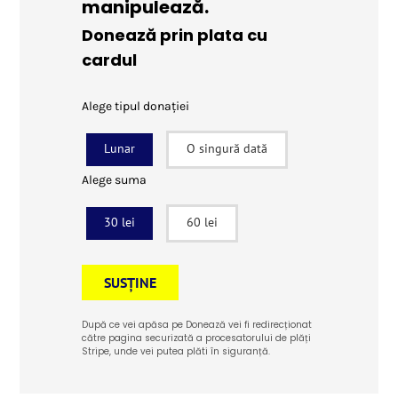
manipulează.
Donează prin plata cu
cardul
Alege tipul donației
Lunar
O singură dată
Alege suma
30 lei
60 lei
SUSȚINE
După ce vei apăsa pe Donează vei fi redirecționat
către pagina securizată a procesatorului de plăți
Stripe, unde vei putea plăti în siguranță.