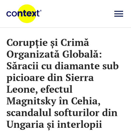
Skip
to
To
content
Investigații
Na
Corupție și Crimă
Organizată Globală:
Știri
Săracii cu diamante sub
Explicative
picioare din Sierra
Leone, efectul
Seriale
Magnitsky în Cehia,
scandalul softurilor din
Video
Ungaria și interlopii
Despre noi