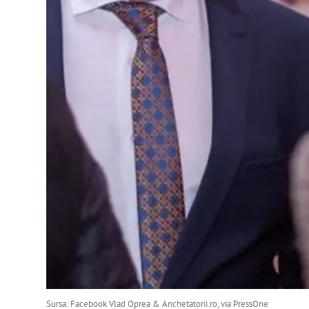
Sursa: Facebook Vlad Oprea & Anchetatorii.ro, via PressOne