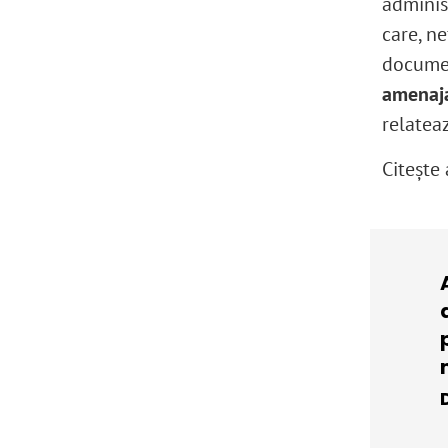
adminis
care, ne
documen
amenaja
relateaz
Citeşte