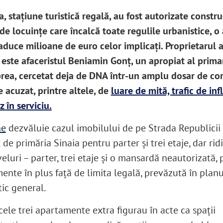
a, stațiune turistică regală, au fost autorizate constru
de locuințe care încalcă toate regulile urbanistice, o
 aduce milioane de euro celor implicați. Proprietarul 
 este afaceristul Beniamin Gonț, un apropiat al prima
rea, cercetat deja de DNA într-un amplu dosar de cor
e acuzat, printre altele, de
luare de mită, trafic de in
 în serviciu.
ne
dezvăluie cazul imobilului de pe Strada Republicii n
de primăria Sinaia pentru parter și trei etaje, dar rid
veluri – parter, trei etaje și o mansardă neautorizată, p
ente în plus față de limita legală, prevăzută în planu
tic general.
 cele trei apartamente extra figurau în acte ca spații