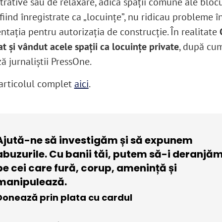
trative sau de relaxare, adică spații comune ale blocu
fiind înregistrate ca „locuințe”, nu ridicau probleme î
tația pentru autorizația de construcție. În realitate
t și vândut acele spații ca locuințe private
, după cu
ă jurnaliştii PressOne.
 articolul complet
aici
.
Ajută-ne să investigăm și să expunem
abuzurile. Cu banii tăi, putem să-i deranjă
pe cei care fură, corup, amenință și
manipulează.
Donează prin plata cu cardul