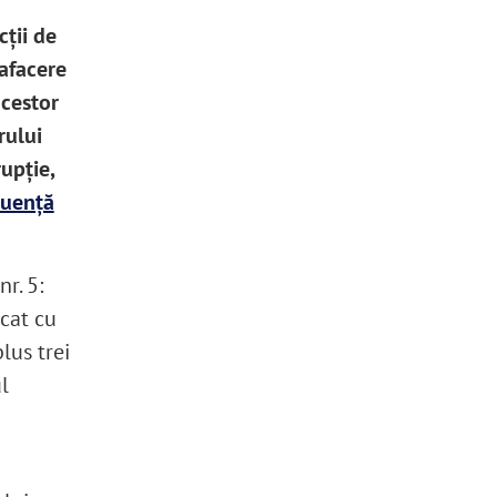
cții de
 afacere
acestor
rului
upție,
fluenţă
r. 5:
icat cu
lus trei
l