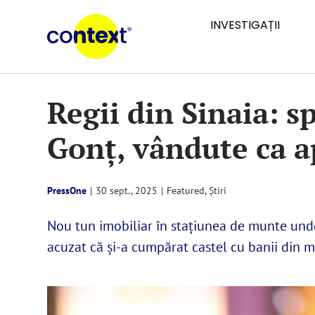
Skip
INVESTIGAȚII
to
content
Regii din Sinaia: s
Gonț, vândute ca 
PressOne
|
30 sept., 2025
|
Featured
,
Știri
Nou tun imobiliar în stațiunea de munte und
acuzat că și-a cumpărat castel cu banii din m