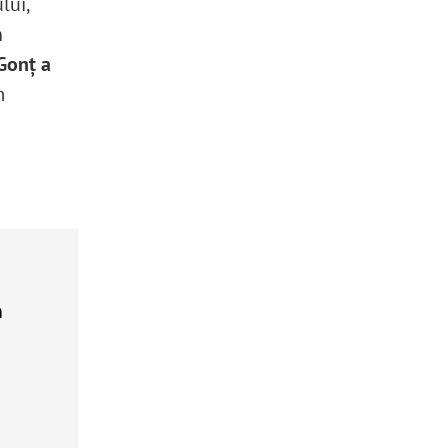
lui,
n
Gonț a
m
m