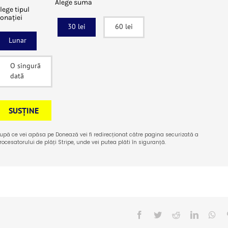
Alege suma
lege tipul
onației
30 lei
60 lei
Lunar
O singură
dată
SUSȚINE
upă ce vei apăsa pe Donează vei fi redirecționat către pagina securizată a
rocesatorului de plăți Stripe, unde vei putea plăti în siguranță.