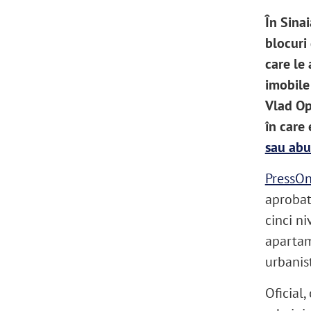
În Sinai
blocuri 
care le
imobile
Vlad Op
în care 
sau abuz
PressO
aprobat 
cinci ni
apartam
urbanis
Oficial,