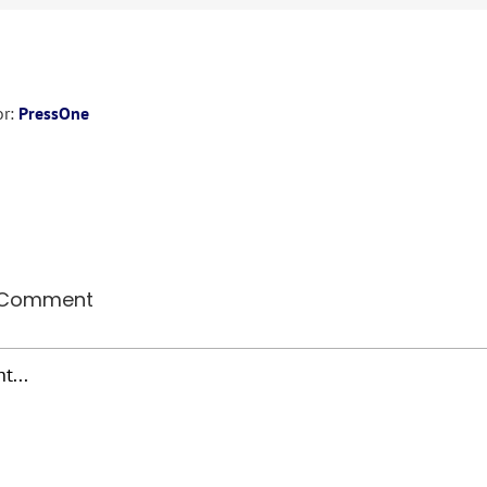
or:
PressOne
 Comment
t