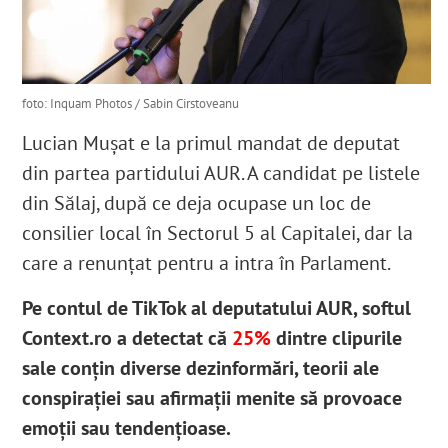
foto: Inquam Photos / Sabin Cirstoveanu
Lucian Mușat e la primul mandat de deputat
din partea partidului AUR.
A candidat pe listele
din Sălaj, după ce deja ocupase un loc de
consilier local în Sectorul 5 al Capitalei
, dar la
care a renunțat pentru a intra în Parlament.
Pe contul de TikTok al deputatului AUR, softul
Context.ro a detectat că
25%
dintre clipurile
sale conțin diverse dezinformări, teorii ale
conspirației sau afirmații menite să provoace
emoții sau tendențioase.