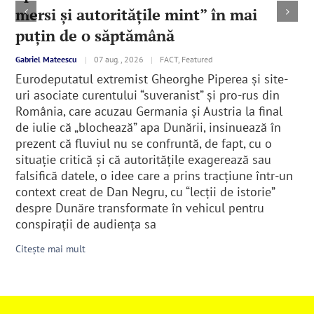
mersi și autoritățile mint” în mai
puțin de o săptămână
Gabriel Mateescu
|
07 aug., 2026
|
FACT, Featured
Eurodeputatul extremist Gheorghe Piperea și site-
uri asociate curentului “suveranist” și pro-rus din
România, care acuzau Germania și Austria la final
de iulie că „blochează” apa Dunării, insinuează în
prezent că fluviul nu se confruntă, de fapt, cu o
situație critică și că autoritățile exagerează sau
falsifică datele, o idee care a prins tracțiune într-un
context creat de Dan Negru, cu “lecții de istorie”
despre Dunăre transformate în vehicul pentru
conspirații de audiența sa
Citește mai mult