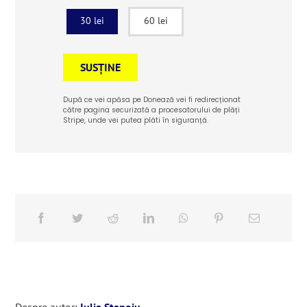
30 lei
60 lei
SUSȚINE
După ce vei apăsa pe Donează vei fi redirecționat
către pagina securizată a procesatorului de plăți
Stripe, unde vei putea plăti în siguranță.