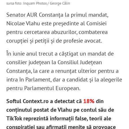
sursa foto: Inquam Photos / George Călin
Senator AUR Constanța
la primul mandat,
Nicolae Vlahu este președinte al Comisiei
pentru cercetarea abuzurilor, combaterea
corupției și petiții
și de profesie avocat
.
În iunie anul trecut a câștigat un mandat de
consilier județean la Consiliul Județean
Constanța, la care a renunțat ulterior pentru a
intra în Parlament, dar a candidat și la alegerile
pentru Parlamentul European
.
Softul Context.ro a detectat că
18%
din
conținutul postat de Vlahu pe contul său de
TikTok reprezintă informații false, teorii ale
conspirației sau afirmații menite să provoace