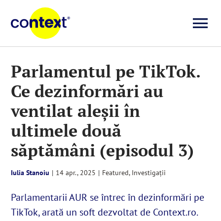
Skip
to
To
content
Investigații
Na
Parlamentul pe TikTok.
Ce dezinformări au
Știri
ventilat aleșii în
Explicative
ultimele două
săptămâni (episodul 3)
Seriale
Iulia Stanoiu
|
14 apr., 2025
|
Featured
,
Investigații
Video
Parlamentarii AUR se întrec în dezinformări pe
TikTok, arată un soft dezvoltat de Context.ro.
Despre noi