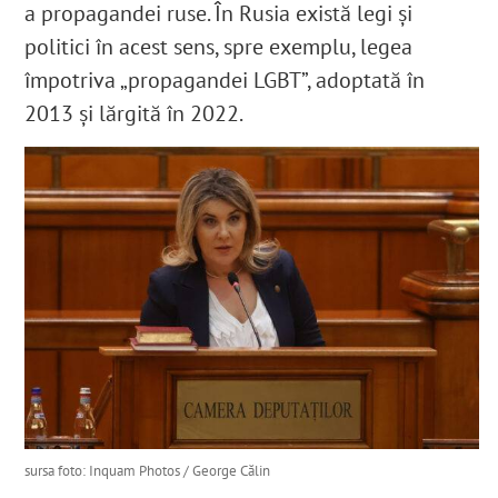
a propagandei ruse. În Rusia există legi și
politici în acest sens, spre exemplu, legea
împotriva „propagandei LGBT”, adoptată în
2013
și lărgită în 2022
.
sursa foto: Inquam Photos / George Călin