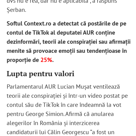
dvs nu e rea, dar nu e aplicabilă”, a răspuns
Șerban.
Softul Context.ro a detectat că postările de pe
contul de TikTok al deputatei AUR conține
dezinformări,
teorii ale conspirației sau afirmații
menite să provoace emoții sau tendențioase în
proporție de
25%
.
Lupta pentru valori
Parlamentarul AUR Lucian Mușat ventilează
teorii ale conspirației și într-un video postat pe
contul său de TikTok în care îndeamnă la vot
pentru George Simion
. Afirmă că anularea
alegerilor în România și interzicerea
candidaturii lui Călin Georgescu “a fost un