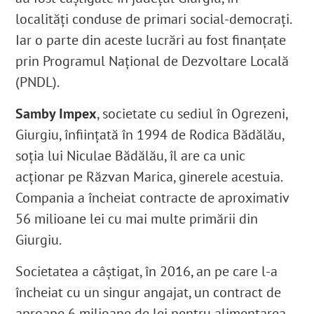
localități conduse de primari social-democrați.
Iar o parte din aceste lucrări au fost finanțate
prin Programul Național de Dezvoltare Locală
(PNDL).
Samby Impex
, societate cu sediul în Ogrezeni,
Giurgiu, înființată în 1994 de Rodica Bădălău,
soția lui Niculae Bădălău, îl are ca unic
acționar pe Răzvan Marica, ginerele acestuia
.
Compania a încheiat contracte de aproximativ
56 milioane lei cu mai multe primării din
Giurgiu.
Societatea a câștigat, în 2016, an pe care l-a
încheiat cu un singur
angajat
, un
contract
de
aproape 6 milioane de lei pentru alimentarea