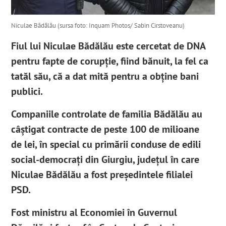
Niculae Bădălău (sursa foto: Inquam Photos/ Sabin Cirstoveanu)
Fiul lui Niculae Bădălău este cercetat de DNA
pentru fapte de corupție, fiind bănuit, la fel ca
tatăl său, că a dat mită pentru a obține bani
publici.
Companiile controlate de familia Bădălău au
câștigat contracte de peste 100 de milioane
de lei, în special cu primării conduse de edili
social-democrați din Giurgiu, județul în care
Niculae Bădălău a fost președintele filialei
PSD.
Fost ministru al Economiei în Guvernul