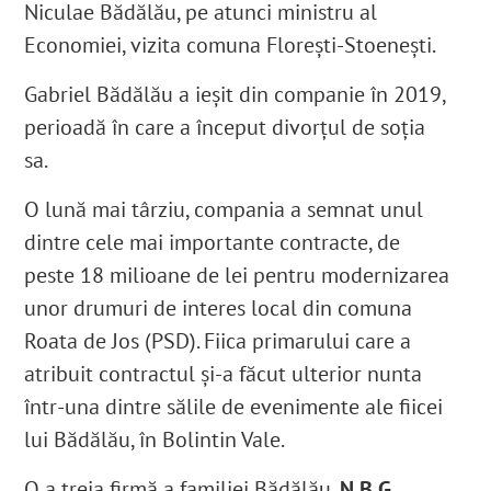
Niculae Bădălău, pe atunci ministru al
Economiei,
vizita
comuna Florești-Stoenești.
Gabriel Bădălău a ieșit din companie în 2019,
perioadă în care a început divorțul de soția
sa
.
O lună mai târziu, compania a semnat unul
dintre cele mai importante contracte, de
peste 18 milioane de lei
pentru modernizarea
unor drumuri de interes local din comuna
Roata de Jos (PSD). Fiica primarului care a
atribuit contractul și-a făcut ulterior nunta
într-una dintre sălile de evenimente ale fiicei
lui Bădălău, în Bolintin Vale.
O a treia firmă a familiei Bădălău,
N.B.G.