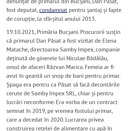
denunțat de primarul din Bucșani, Dan Păsat,
fost deputat,
condamnat
pentru şantaj și fapte
de corupție, la sfârșitul anului 2013.
19.10.2021, Primăria Bucșani. Procurorii susțin
că primarul Dan Păsat a fost vizitat de Elena
Matache, directoarea Samby Impex
, companie
deținută de ginerele lui Niculae Bădălău,
omul de afaceri Răzvan Marica
. Femeia ar fi
avut în geantă un snop de bani pentru primar.
Șpaga era pentru ca Păsat să facă decontările
cerute de Samby Impex SRL, chiar şi pentru
lucrări neconforme. Era vorba de un contract
semnat în 2019
, pe vremea fostului primar,
care a decedat în 2020
. Lucrarea privea
construirea reţelei de alimentare cu apă în