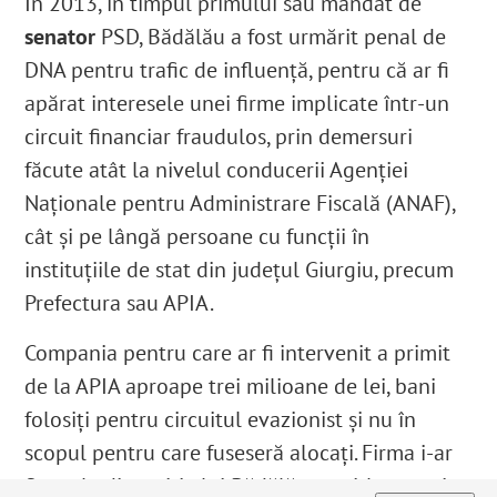
În 2013, în timpul primului său mandat de
senator
PSD, Bădălău a fost urmărit penal de
DNA pentru trafic de influenţă, pentru că ar fi
apărat interesele unei firme implicate într-un
circuit financiar fraudulos, prin demersuri
făcute atât la nivelul conducerii Agenţiei
Naţionale pentru Administrare Fiscală (ANAF),
cât şi pe lângă persoane cu funcții în
instituțiile de stat din județul Giurgiu, precum
Prefectura sau APIA.
Compania pentru care ar fi intervenit a primit
de la APIA aproape trei milioane de lei, bani
folosiți pentru circuitul evazionist şi nu în
scopul pentru care fuseseră alocaţi. Firma i-ar
fi pus la dispoziţie lui Bădălău, cu titlu gratuit,