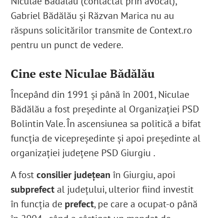
Niculae Bădălău (contactat prin avocat),
Gabriel Bădălău și Răzvan Marica nu au
răspuns solicitărilor transmite de Context.ro
pentru un punct de vedere.
Cine este Niculae Bădălău
Începând din 1991 și până în 2001, Niculae
Bădălău a fost preşedinte al Organizaţiei PSD
Bolintin Vale. În ascensiunea sa politică a bifat
funcția de vicepreşedinte și apoi președinte al
organizaţiei judeţene PSD Giurgiu
.
A fost
consilier județean
în Giurgiu, apoi
subprefect
al județului,
ulterior fiind investit
în funcția de
prefect
, pe care a ocupat-o până