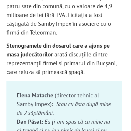
patru sate din comună, cu o valoare de 4,9
milioane de lei fără TVA. Licitația a fost
câștigată de Samby Impex în asociere cu o
firmă din Teleorman
.
Stenogramele din dosarul care a ajuns pe
masa judecătorilor
arată discuțiile dintre
reprezentanții firmei și primarul din Bucșani,
care refuza să primească șpagă.
Elena Matache
(director tehnic al
Samby Impex)
:
Stau cu ăsta după mine
de 2 săptămâni.
Dan Păsat:
Eu ţi-am spus că cu mine nu
ai treabă şi nu iau nimic de la voi si nu