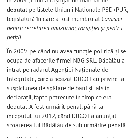
în 2004
, când a câștigat un mandat de
deputat
pe listele Uniunii Naţionale PSD+PUR
,
legislatură în care a fost
membru al
Comisiei
pentru cercetarea abuzurilor, corupţiei şi pentru
petiţii
.
În 2009, pe când nu avea funcție politică și se
ocupa de afacerile firmei NBG SRL,
Bădălău a
intrat pe radarul Agenției Naționale de
Integritate, care a sesizat DIICOT cu privire la
suspiciunea de spălare de bani și fals în
declarații
, fapte petrecute în timp ce era
deputat
.
A fost urmărit penal, până la
începutul lui 2012, când DIICOT a anunțat
scoaterea lui Bădălău de sub urmărire penală.