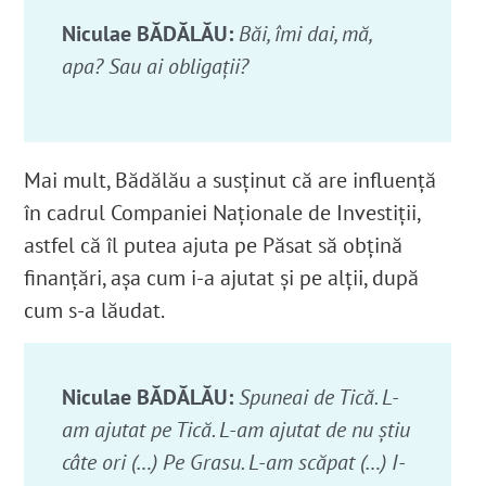
Niculae BĂDĂLĂU:
Băi, îmi dai, mă,
apa? Sau ai obligații?
Mai mult, Bădălău a susținut că are influență
în cadrul Companiei Naționale de Investiții,
astfel că îl putea ajuta pe Păsat să obțină
finanțări, așa cum i-a ajutat și pe alții, după
cum s-a lăudat.
Niculae BĂDĂLĂU:
Spuneai de Tică. L-
am ajutat pe Tică. L-am ajutat de nu ştiu
câte ori (…) Pe Grasu. L-am scăpat (…)
I-