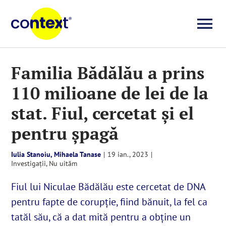
Skip
to
To
content
Investigații
Na
Familia Bădălău a prins
110 milioane de lei de la
Știri
stat. Fiul, cercetat și el
Explicative
pentru șpagă
Iulia Stanoiu, Mihaela Tanase
|
19 ian., 2023
|
Seriale
Investigații
,
Nu uităm
Fiul lui Niculae Bădălău este cercetat de DNA
Video
pentru fapte de corupție, fiind bănuit, la fel ca
tatăl său, că a dat mită pentru a obține un
Despre noi