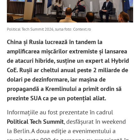
Political Tech Summit 2026, sursa foto: Context.ro
China şi Rusia lucrează în tandem la
amplificarea mişcărilor extremiste şi lansarea
de atacuri hibride, susţine un expert al Hybrid
CoE. Ruşii ar cheltui anual peste 2 miliarde de
dolari pe dezinformare, iar maşina de
propagandă a Kremlinului a primit ordin să
prezinte SUA ca pe un potenţial aliat.
Informaţiile au fost prezentate în cadrul
Political Tech Summit
, desfășurat în weekend
la Berlin. A doua ediţie a evenimentului a