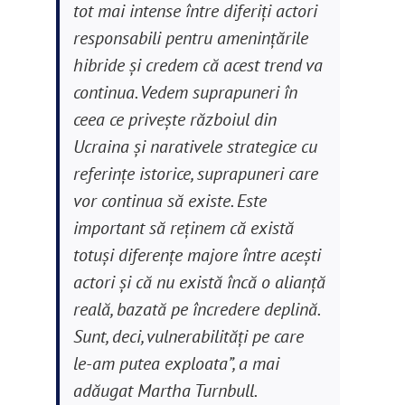
tot mai intense între diferiți actori
responsabili pentru ameninţările
hibride şi credem că acest trend va
continua. Vedem suprapuneri în
ceea ce priveşte războiul din
Ucraina și narativele strategice cu
referinţe istorice, suprapuneri care
vor continua să existe. Este
important să reţinem că există
totuşi diferenţe majore între aceşti
actori şi că nu există încă o alianţă
reală, bazată pe încredere deplină.
Sunt, deci, vulnerabilităţi pe care
le-am putea exploata”, a mai
adăugat Martha Turnbull.