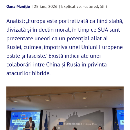
Oana Manițiu
|
28 ian., 2026
|
Explicative
,
Featured
,
Știri
English
Analist: „Europa este portretizată ca fiind slabă,
divizată și în declin moral, în timp ce SUA sunt
SUSȚINE
prezentate uneori ca un potențial aliat al
Rusiei, culmea, împotriva unei Uniuni Europene
Cautare...
ostile și fasciste.” Există indicii ale unei
colaborări între China şi Rusia în privinţa
atacurilor hibride.