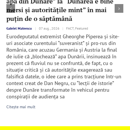
apa din Dunăre” la “Dunărea e bine
mersi și autoritățile mint” în mai
puțin de o săptămână
Gabriel Mateescu
|
07 aug., 2026
|
FACT, Featured
Eurodeputatul extremist Gheorghe Piperea și site-
uri asociate curentului “suveranist” și pro-rus din
România, care acuzau Germania și Austria la final
de iulie că „blochează” apa Dunării, insinuează în
prezent că fluviul nu se confruntă, de fapt, cu o
situație critică și că autoritățile exagerează sau
falsifică datele, o idee care a prins tracțiune într-un
context creat de Dan Negru, cu “lecții de istorie”
despre Dunăre transformate în vehicul pentru
conspirații de audiența sa
Citește mai mult