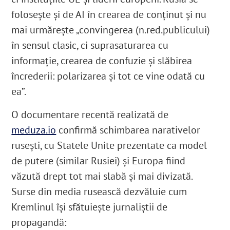
foloseşte şi de AI în crearea de conţinut şi nu
mai urmăreşte „convingerea (n.red.publicului)
în sensul clasic, ci suprasaturarea cu
informaţie, crearea de confuzie şi slăbirea
încrederii: polarizarea şi tot ce vine odată cu
ea”.
O documentare recentă realizată de
meduza.io
confirmă schimbarea narativelor
ruseşti, cu Statele Unite prezentate ca model
de putere (similar Rusiei) şi Europa fiind
văzută drept tot mai slabă şi mai divizată.
Surse din media rusească dezvăluie cum
Kremlinul îşi sfătuieşte jurnaliştii de
propagandă: