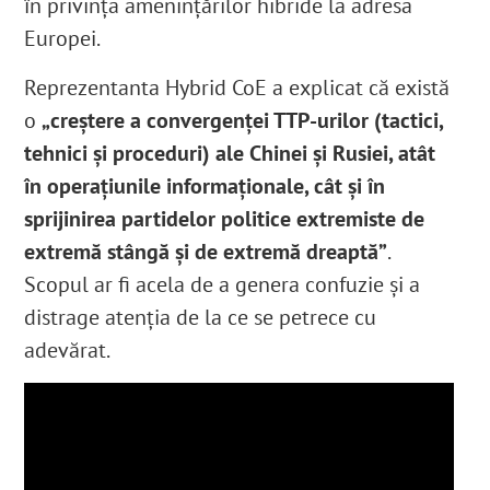
în privinţa ameninţărilor hibride la adresa
Europei.
Reprezentanta Hybrid CoE a explicat că există
o
„creștere a convergenței TTP-urilor (tactici,
tehnici și proceduri) ale Chinei și Rusiei, atât
în operațiunile informaționale, cât și în
sprijinirea partidelor politice extremiste de
extremă stângă și de extremă dreaptă”
.
Scopul ar fi acela de a genera confuzie şi a
distrage atenţia de la ce se petrece cu
adevărat.