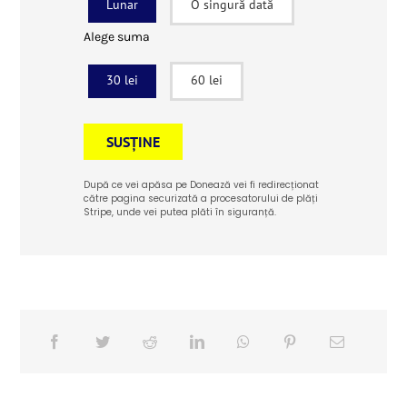
Lunar
O singură dată
Alege suma
30 lei
60 lei
SUSȚINE
După ce vei apăsa pe Donează vei fi redirecționat
către pagina securizată a procesatorului de plăți
Stripe, unde vei putea plăti în siguranță.