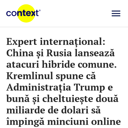
Skip
to
To
content
Investigații
Na
Expert internaţional:
China şi Rusia lansează
Știri
atacuri hibride comune.
Explicative
Kremlinul spune că
Administraţia Trump e
Seriale
bună şi cheltuieşte două
miliarde de dolari să
Video
împingă minciuni online
Despre noi