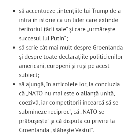
să accentueze „intenţiile lui Trump de a
intra în istorie ca un lider care extinde
teritoriul ţării sale” şi care „urmăreşte
succesul lui Putin”;
să scrie cât mai mult despre Groenlanda
şi despre toate declaraţiile politicienilor
americani, europeni şi ruşi pe acest
subiect;
să ajungă, în articolele lor, la concluzia
că „NATO nu mai este o alianţă unită,
coezivă, iar competitorii încearcă să se
submineze reciproc”, că „NATO se
prăbuşeşte” şi că disputa cu privire la
Groenlanda „slăbeşte Vestul”.