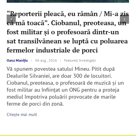
“Reporterii pleacă, eu rămân / Mi-a zis
că mă toacă”. Ciobanul, preoteasa, un
fost militar şi o profesoară dintr-un
sat transilvănean se luptă cu poluarea
fermelor industriale de porci
Oana Manițiu
|
06 aug., 2026
|
Featured, Investigații
Vă spunem povestea satului Mineu. Pitit după
Dealurile Silvaniei, are doar 300 de locuitori.
Ciobanul, preoteasa, o profesoară de muzică şi un
fost militar au înfiinţat un ONG pentru a proteja
mediul împotriva poluării provocate de marile
ferme de porci din zonă.
Citește mai mult