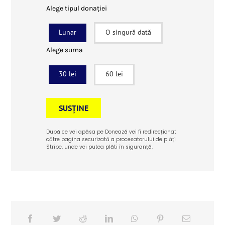
Alege tipul donației
Lunar
O singură dată
Alege suma
30 lei
60 lei
SUSȚINE
După ce vei apăsa pe Donează vei fi redirecționat
către pagina securizată a procesatorului de plăți
Stripe, unde vei putea plăti în siguranță.