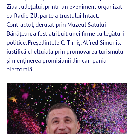
Ziua Județului, printr-un eveniment organizat
cu Radio ZU, parte a trustului Intact.
English
Contractul, derulat prin Muzeul Satului
Bănățean, a fost atribuit unei firme cu legături
SUSȚINE
politice. Președintele CJ Timiş, Alfred Simonis,
justifică cheltuiala prin promovarea turismului
Cautare...
și menţinerea promisiunii din campania
electorală.