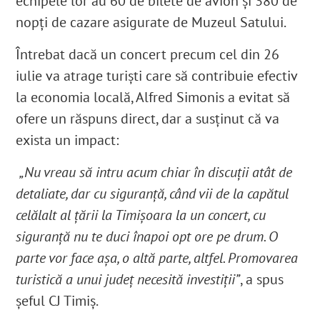
echipele lor au 60 de bilete de avion și 380 de
nopți de cazare asigurate de Muzeul Satului.
Întrebat dacă un concert precum cel din 26
iulie va atrage turiști care să contribuie efectiv
la economia locală, Alfred Simonis a evitat să
ofere un răspuns direct, dar a susținut că va
exista un impact:
„Nu vreau să intru acum chiar în discuții atât de
detaliate, dar cu siguranță, când vii de la capătul
celălalt al țării la Timișoara la un concert, cu
siguranţă nu te duci înapoi opt ore pe drum. O
parte vor face așa, o altă parte, altfel. Promovarea
turistică a unui județ necesită investiții”
, a spus
șeful CJ Timiș.