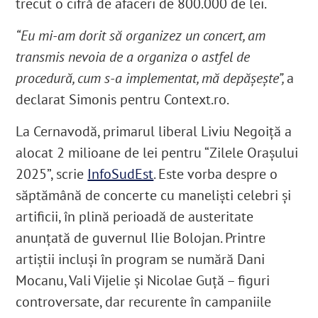
trecut o cifră de afaceri de 800.000 de lei.
“Eu mi-am dorit să organizez un concert, am
transmis nevoia de a organiza o astfel de
procedură, cum s-a implementat, mă depăşeşte”,
a
declarat Simonis pentru Context.ro.
La Cernavodă, primarul liberal Liviu Negoiţă a
alocat 2 milioane de lei pentru “Zilele Oraşului
2025”, scrie
InfoSudEst
. Este vorba despre o
săptămână de concerte cu manelişti celebri şi
artificii, în plină perioadă de austeritate
anunţată de guvernul Ilie Bolojan. Printre
artiştii incluşi în program se numără Dani
Mocanu, Vali Vijelie şi Nicolae Guţă – figuri
controversate, dar recurente în campaniile