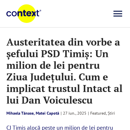
Skip
to
To
content
Investigații
Na
Austeritatea din vorbe a
șefului PSD Timiș: Un
Știri
milion de lei pentru
Explicative
Ziua Județului. Cum e
implicat trustul Intact al
Seriale
lui Dan Voiculescu
Video
Mihaela Tănase, Matei Capotă
|
27 iun., 2025
|
Featured
,
Știri
CJ Timiș alocă peste un milion de lei pentru
Despre noi