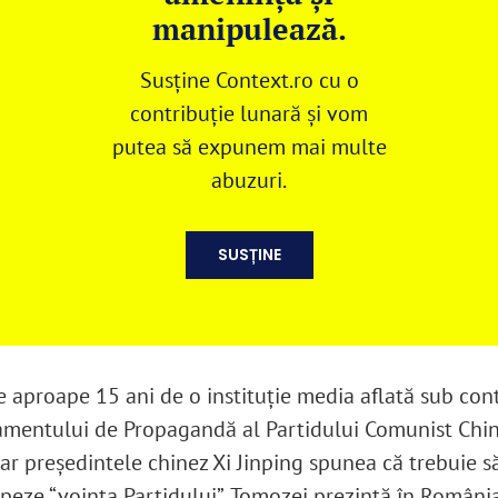
manipulează.
Susține Context.ro cu o
contribuție lunară și vom
putea să expunem mai multe
abuzuri.
SUSȚINE
de aproape 15 ani de o instituție media aflată sub con
mentului de Propagandă al Partidului Comunist Chin
iar președintele chinez Xi Jinping spunea că trebuie s
ipeze “voința Partidului”, Tomozei prezintă în Români