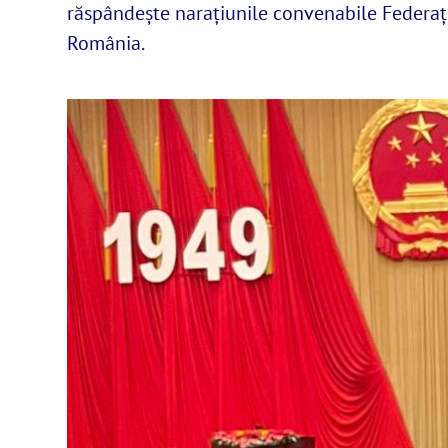
răspândește narațiunile convenabile Federați
România.