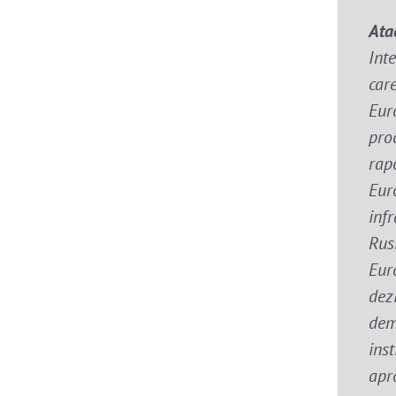
Atac
Int
car
Eur
proc
rap
Euro
infr
Rus
Euro
dez
dem
ins
apro