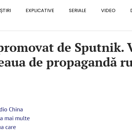
ȘTIRI
EXPLICATIVE
SERIALE
VIDEO
promovat de Sputnik. V
ețeaua de propagandă r
adio China
 la mai multe
ua care