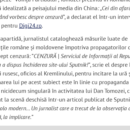
ă idealizată a peisajului media din China
: „Cei din afar
când vorbesc despre cenzură
”
, a declarat el într-un inter
 pentru
Digi24.ro
.
rapartidă, jurnalistul cataloghează măsurile luate de
ățile române și moldovene împotriva propagatorilor 
ept cenzură: ”
CENZURĂ | Serviciul de Informații al Repu
a dispus închiderea site-ului Sputnik!”
, scrie el despre
i rusesc, oficios al Kremlinului, pentru incitare la ură ș
area lui pe acest subiect este în linie cu propaganda 
 nicidecum singulară în activitatea lui Dan Tomozei, c
t la scenă deschisă într-un articol publicat de Sputn
lo modern… Un jurnalist care a trecut de la observația a
, la implicare.”