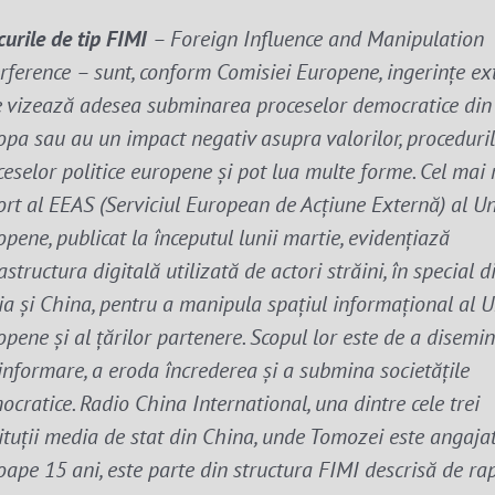
urile de tip FIMI
– Foreign Influence and Manipulation
erference – sunt, conform Comisiei Europene, ingerințe ex
e vizează adesea subminarea proceselor democratice din
opa sau au un impact negativ asupra valorilor, proceduril
eselor politice europene și pot lua multe forme.
Cel mai 
ort al EEAS (Serviciul European de Acțiune Externă) al Un
pene, publicat la începutul lunii martie, evidențiază
astructura digitală utilizată de actori străini, în special d
ia și China, pentru a manipula spațiul informațional al U
pene și al țărilor partenere. Scopul lor este de a disemi
informare, a eroda încrederea și a submina societățile
ocratice.
Radio China International, una dintre cele trei
tituții media de stat din China, unde Tomozei este angaja
ape 15 ani, este parte din structura FIMI descrisă de rap