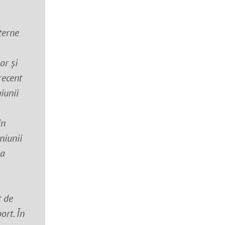
terne
or și
recent
iunii
in
niunii
na
t de
ort. În