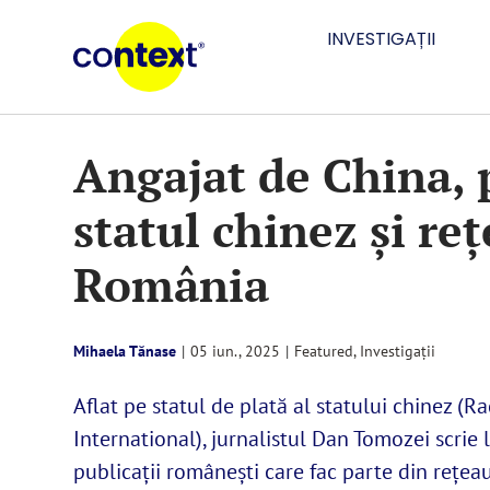
Skip
INVESTIGAȚII
to
content
Angajat de China, 
statul chinez și r
România
Mihaela Tănase
|
05 iun., 2025
|
Featured
,
Investigații
Aflat pe statul de plată al statului chinez (R
International), jurnalistul Dan Tomozei scrie
publicații românești care fac parte din rețea