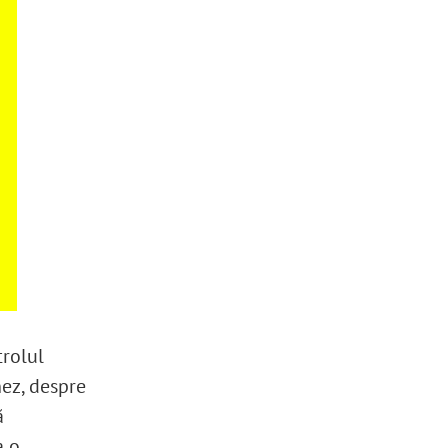
trolul
ez, despre
ă
a o