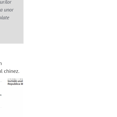
urilor
ța unor
olate
n
ul chinez.