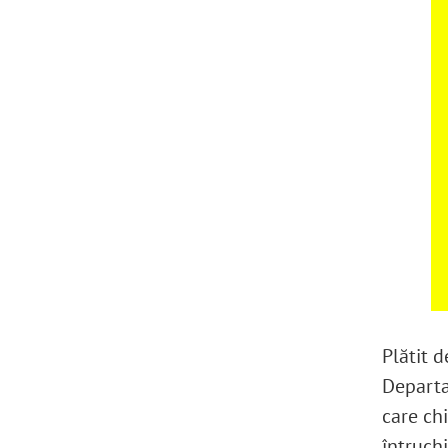
Plătit 
Departa
care ch
întruch