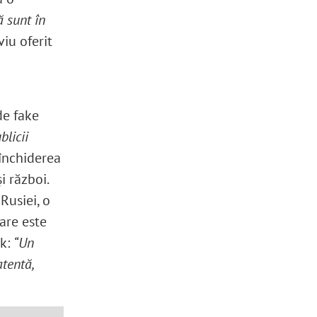
ă sunt în
viu oferit
de fake
blicii
 închiderea
i război.
Rusiei, o
are este
ik
:
“Un
tentă,