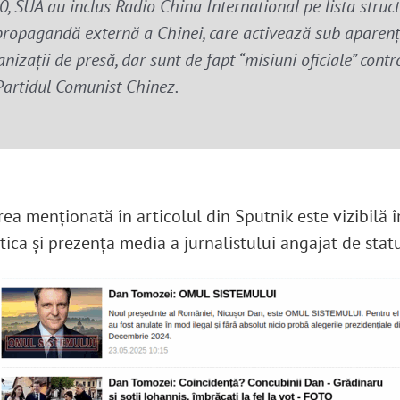
, SUA au inclus Radio China International pe lista struct
propagandă externă a Chinei, care activează sub aparen
nizații de presă, dar sunt de fapt “misiuni oficiale” contr
Partidul Comunist Chinez.
ea menționată în articolul din Sputnik este vizibilă î
tica și prezența media a jurnalistului angajat de stat