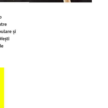
b
ntre
ulare și
Vești
de