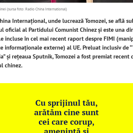
nei (sursa foto: Radio China International)
hina Internațional, unde lucrează Tomozei, se află su
l oficial al Partidului Comunist Chinez și este una di
le incluse în cel mai recent raport despre FIMI (manip
e informaționale externe) al UE. Preluat inclusiv de “
ia” și rețeaua Sputnik, Tomozei a fost premiat recent 
l chinez.
Cu sprijinul tău,
arătăm cine sunt
cei care corup,
amenință și