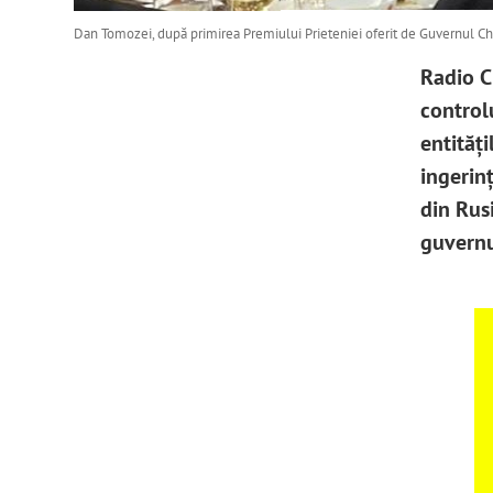
Dan Tomozei, după primirea Premiului Prieteniei oferit de Guvernul Chi
Radio C
controlu
entități
ingerinț
din Rus
guvernu