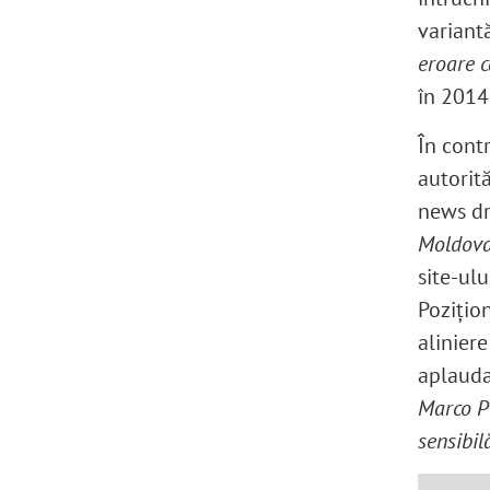
variant
eroare 
în 2014
În cont
autorit
news dr
Moldova 
site-ulu
Pozițion
aliniere
aplauda
Marco Po
sensibilă