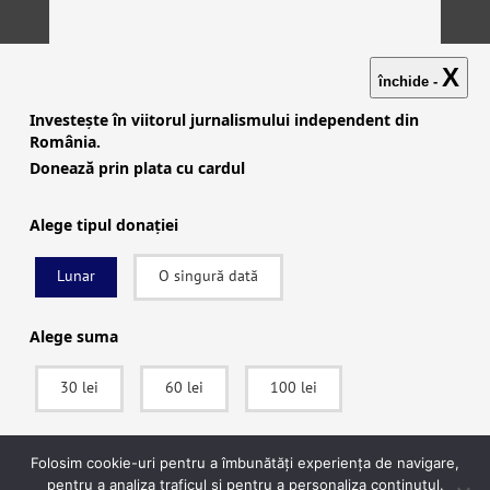
X
închide -
Investește în viitorul jurnalismului independent din
România.
Donează prin plata cu cardul
Alege tipul donației
Lunar
O singură dată
Investigații
|
Știri
|
Explicative
|
Seriale
|
Video
|
Despre
noi
|
English
|
Contactează-ne
Alege suma
30 lei
60 lei
100 lei
facebook
|
instagram
|
x (twitter)
|
youtube
|
rss
Politica de confidențialitate
|
Politica de cookies
SUSȚINE
Folosim cookie-uri pentru a îmbunătăți experiența de navigare,
pentru a analiza traficul și pentru a personaliza conținutul.