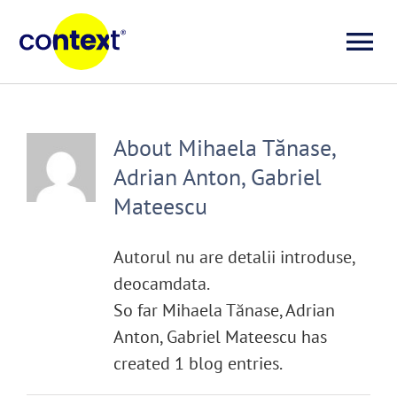
Skip
to
To
content
Investigații
Na
About
Mihaela Tănase,
Știri
Adrian Anton, Gabriel
Mateescu
Explicative
Autorul nu are detalii introduse,
Seriale
deocamdata.
So far Mihaela Tănase, Adrian
Video
Anton, Gabriel Mateescu has
created 1 blog entries.
Despre noi