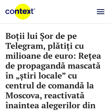
Skip
to
To
content
Investigații
Na
Boții lui Șor de pe
Telegram, plătiți cu
Știri
milioane de euro: Rețea
Explicative
de propagandă mascată
în „știri locale” cu
Seriale
centrul de comandă la
Moscova, reactivată
Video
înaintea alegerilor din
Despre noi