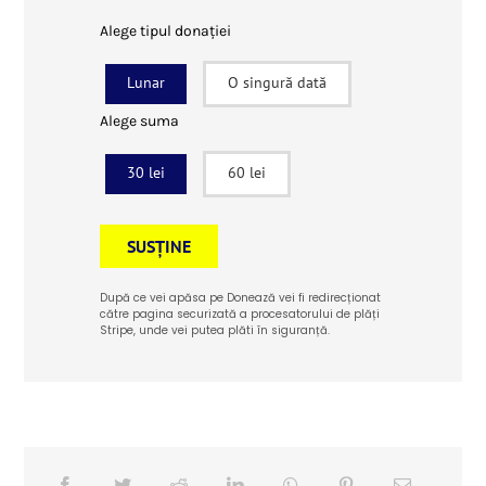
Alege tipul donației
Lunar
O singură dată
Alege suma
30 lei
60 lei
SUSȚINE
După ce vei apăsa pe Donează vei fi redirecționat
către pagina securizată a procesatorului de plăți
Stripe, unde vei putea plăti în siguranță.