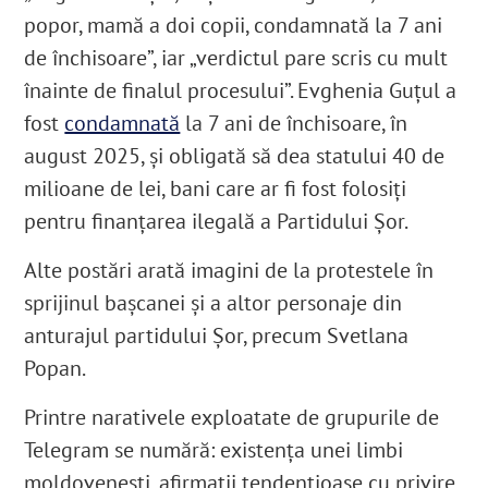
popor, mamă a doi copii, condamnată la 7 ani
de închisoare”, iar „verdictul pare scris cu mult
înainte de finalul procesului”.
Evghenia Guțul a
fost
condamnată
la 7 ani de închisoare, în
august 2025, și obligată să dea statului 40 de
milioane de lei, bani care ar fi fost folosiți
pentru finanțarea ilegală a Partidului Șor.
Alte postări arată imagini de la protestele în
sprijinul bașcanei și a altor personaje din
anturajul partidului Șor, precum Svetlana
Popan.
Printre narativele exploatate de grupurile de
Telegram se numără: existența unei limbi
moldovenești, afirmații tendențioase cu privire