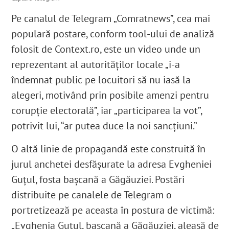
Pe canalul de Telegram „Comratnews”, cea mai
populară postare, conform tool-ului de analiză
folosit de Context.ro, este un video unde un
reprezentant al autorităților locale „i-a
îndemnat public pe locuitori să nu iasă la
alegeri, motivând prin posibile amenzi pentru
corupție electorală”, iar „participarea la vot”,
potrivit lui, “ar putea duce la noi sancțiuni.”
O altă linie de propagandă este construită în
jurul anchetei desfășurate la adresa Evgheniei
Guțul, fosta bașcană a Găgăuziei. Postări
distribuite pe canalele de Telegram o
portretizează pe aceasta în postura de victimă:
„Evghenia Guțul, bașcană a Găgăuziei, aleasă de