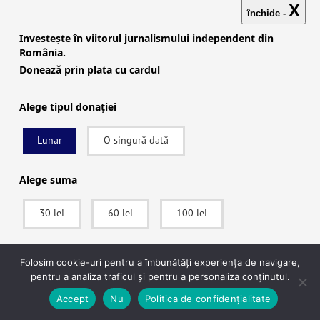
X
închide -
Investește în viitorul jurnalismului independent din
România.
Dă-ne un pont/ Send Us a Tip
Donează prin plata cu cardul
Alege tipul donației
Lunar
O singură dată
Alege suma
30 lei
60 lei
100 lei
SUSȚINE
Folosim cookie-uri pentru a îmbunătăți experiența de navigare,
pentru a analiza traficul și pentru a personaliza conținutul.
După ce vei apăsa pe Donează vei fi redirecționat către pagina securizată a
Accept
Nu
Politica de confidențialitate
procesatorului de plăți Stripe, unde vei putea plăti în siguranță.