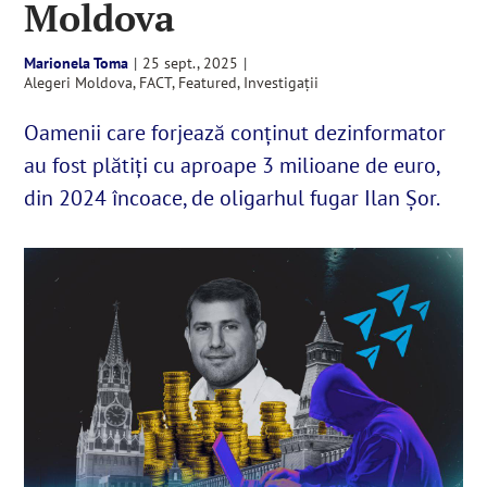
Moldova
Marionela Toma
|
25 sept., 2025
|
English
Alegeri Moldova
,
FACT
,
Featured
,
Investigații
Oamenii care forjează conținut dezinformator
SUSȚINE
au fost plătiți cu aproape 3 milioane de euro,
Cautare...
din 2024 încoace, de oligarhul fugar Ilan Șor.