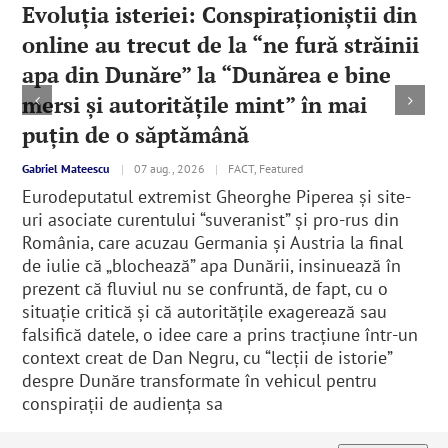
Evoluția isteriei: Conspiraționiștii din
online au trecut de la “ne fură străinii
apa din Dunăre” la “Dunărea e bine
mersi și autoritățile mint” în mai
puțin de o săptămână
Gabriel Mateescu
|
07 aug., 2026
|
FACT, Featured
Eurodeputatul extremist Gheorghe Piperea și site-
uri asociate curentului “suveranist” și pro-rus din
România, care acuzau Germania și Austria la final
de iulie că „blochează” apa Dunării, insinuează în
prezent că fluviul nu se confruntă, de fapt, cu o
situație critică și că autoritățile exagerează sau
falsifică datele, o idee care a prins tracțiune într-un
context creat de Dan Negru, cu “lecții de istorie”
despre Dunăre transformate în vehicul pentru
conspirații de audiența sa
Citește mai mult