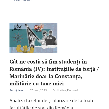
Citește mai mult
Cât ne costă să fim studenți în
România (IV): Instituțiile de forță /
Marinărie doar la Constanța,
militărie cu taxe mici
Petruț Iacob
|
07 nov., 2025
|
Explicative, Featured
Analiza taxelor de școlarizare de la toate
facultăţile de stat din România.