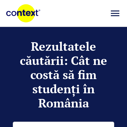
Skip
to
To
content
Investigații
Na
Rezultatele
Știri
căutării: Cât ne
Explicative
costă să fim
studenţi în
Seriale
România
Video
Cautare...
Despre noi