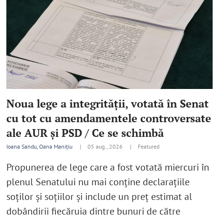
Noua lege a integrităţii, votată în Senat
cu tot cu amendamentele controversate
ale AUR şi PSD / Ce se schimbă
Ioana Sandu, Oana Manițiu
|
05 aug., 2026 |
Featured
Propunerea de lege care a fost votată miercuri în
plenul Senatului nu mai conține declarațiile
soților și soțiilor şi include un preț estimat al
dobândirii fiecăruia dintre bunuri de către