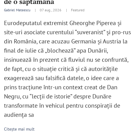
de o săptămână
Gabriel Mateescu
|
07 aug., 2026 |
Featured
Eurodeputatul extremist Gheorghe Piperea și
site-uri asociate curentului “suveranist” și pro-rus
din România, care acuzau Germania și Austria la
final de iulie că „blochează” apa Dunării,
insinuează în prezent că fluviul nu se confruntă,
de fapt, cu o situație critică și că autoritățile
exagerează sau falsifică datele, o idee care a
prins tracțiune într-un context creat de Dan
Negru, cu “lecții de istorie” despre Dunăre
transformate în vehicul pentru conspirații de
audiența sa
Citește mai mult