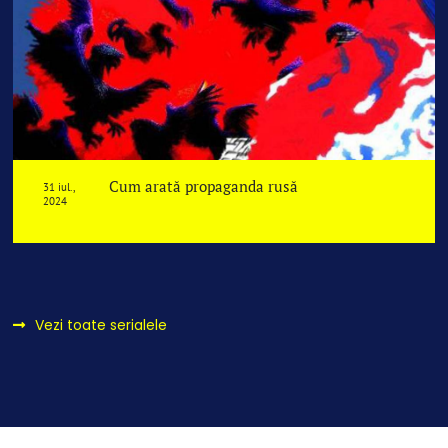
Cum arată propaganda rusă
31 iul.,
2024
Vezi toate serialele