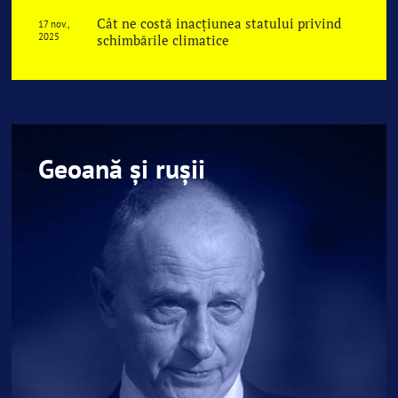
Cât ne costă inacțiunea statului privind
17 nov.,
2025
schimbările climatice
Geoană și rușii