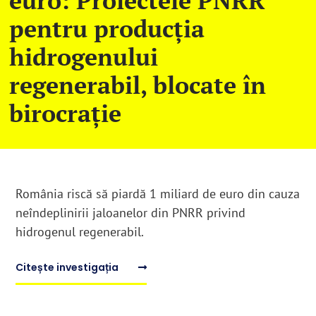
euro: Proiectele PNRR
pentru producția
English
hidrogenului
regenerabil, blocate în
SUSȚINE
birocrație
Cautare...
România riscă să piardă 1 miliard de euro din cauza
neîndeplinirii jaloanelor din PNRR privind
hidrogenul regenerabil.
Citește investigația