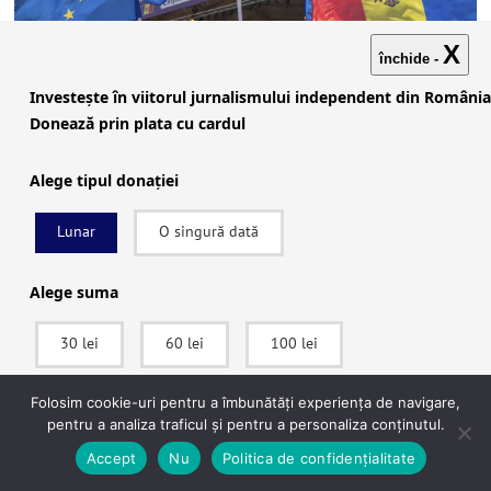
X
închide -
Investește în viitorul jurnalismului independent din România
Donează prin plata cu cardul
Alege tipul donației
Cum e văzută în presa internațională
Lunar
O singură dată
victoria zdrobitoare a Maiei Sandu:
”Europa răsuflă ușurată”
Alege suma
Andreea Pavel
|
29 sept., 2025 |
Featured
30 lei
60 lei
100 lei
Citește mai mult
Folosim cookie-uri pentru a îmbunătăți experiența de navigare,
SUSȚINE
pentru a analiza traficul și pentru a personaliza conținutul.
Accept
Nu
Politica de confidențialitate
După ce vei apăsa pe Donează vei fi redirecționat către pagina securizată a procesatorul