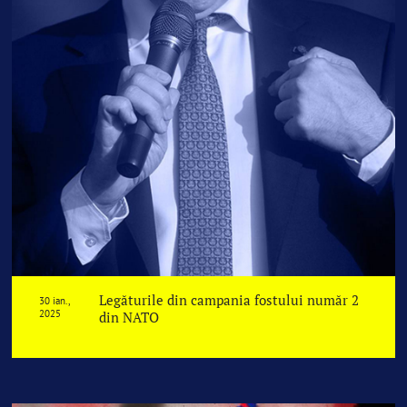
Legăturile din campania fostului număr 2
30 ian.,
2025
din NATO