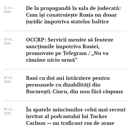
De la propagandă la sala de judecată:
21 iul.,
2026
Cum își construiește Rusia un dosar
juridic împotriva statelor baltice
OCCRP: Servicii menite să fenteze
10 iul.,
2026
sancțiunile împotriva Rusiei,
promovate pe Telegram / „Nu va
rămâne nicio urmă”
Bani cu doi ani întârziere pentru
09 iul.,
2026
persoanele cu dizabilități din
București. Ciucu, din nou fără răspuns
În spatele minciunilor celui mai recent
06 iul.,
2026
invitat al podcastului lui Tucker
Carlson — un traficant rus de arme