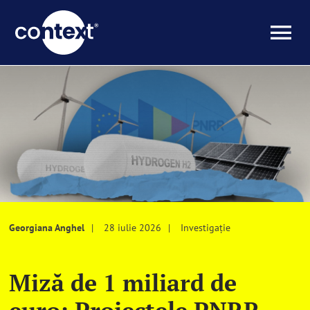
Skip
to
To
content
Investigații
Na
Știri
Explicative
Seriale
Georgiana Anghel
28 iulie 2026
Investigație
Video
Miză de 1 miliard de
Despre noi